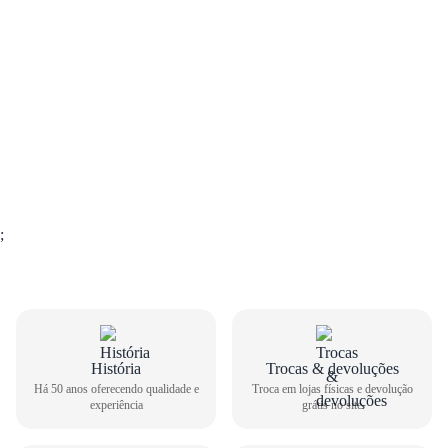
;
GUIA DE TAMANHOS
História
Trocas & devoluções
Há 50 anos oferecendo qualidade e
Troca em lojas físicas e devolução
Babuche Infantil Grendene Masculino Sonic Speed 25
experiência
grátis no site
22594