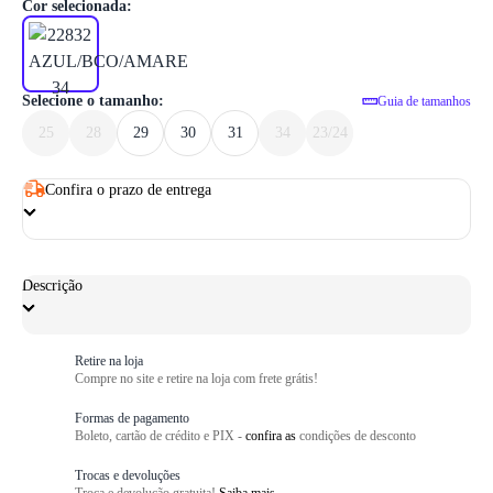
1
/ 6
Cor selecionada:
Selecione o tamanho:
Guia de tamanhos
25
28
29
30
31
34
23/24
Confira o prazo de entrega
Descrição
Retire na loja
Compre no site e retire na loja com frete grátis!
Formas de pagamento
Boleto, cartão de crédito e PIX -
confira as
condições de desconto
Trocas e devoluções