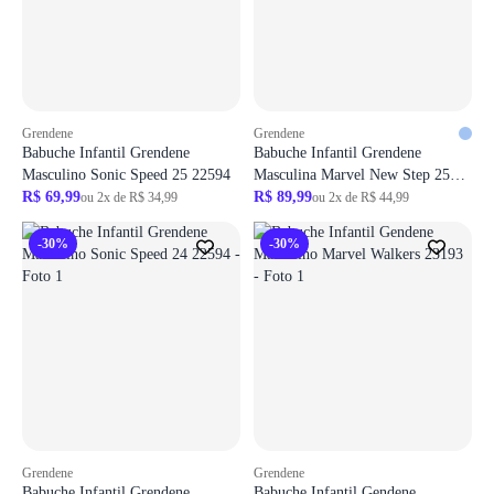
Grendene
Grendene
Babuche Infantil Grendene
Babuche Infantil Grendene
Masculino Sonic Speed 25 22594
Masculina Marvel New Step 25
R$ 69,99
23235
R$ 89,99
ou 2x de R$ 34,99
ou 2x de R$ 44,99
-30%
-30%
Grendene
Grendene
Babuche Infantil Grendene
Babuche Infantil Gendene