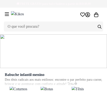
🚚
FRETE GRÁTIS
para Sul e Sudeste a partir de R$149,99
ir para login
Babuche infantil menino
Dos tênis radicais aos mais estilosos: encontre o par perfeito para correr,
brincar e se aventurar com conforto e atitude! 🚀👟⚽