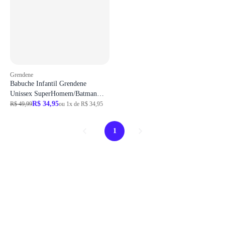
Grendene
Babuche Infantil Grendene
Unissex SuperHomem/Batman
22927
R$ 34,95
R$ 49,99
ou 1x de R$ 34,95
1