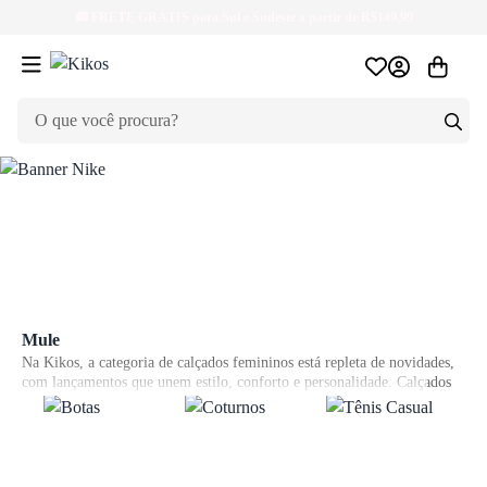
🚚
FRETE GRÁTIS
para Sul e Sudeste a partir de R$149,99
Mule
Na Kikos, a categoria de calçados femininos está repleta de novidades,
com lançamentos que unem estilo, conforto e personalidade. Calçados
para todos os estilos, sandálias, rasteiras, de saltos elegantes a tênis
casuais — encontre os modelos que traduzem as principais tendências
da moda e realçam seu jeito vestir de andar!