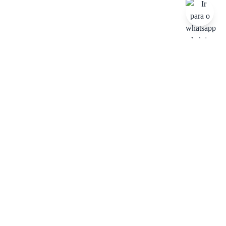
;
História
Trocas & devoluções
Há 50 anos oferecendo qualidade e
Troca em lojas físicas e devolução
experiência
grátis no site
Formas de pagamento
Frete grátis
Cartão de crédito em até 10x sem
Acima de R$ 149,99 para sul e