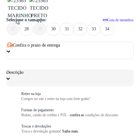
1
/ 6
Selecione o tamanho:
Guia de tamanhos
27
28
29
30
31
32
33
34
Confira o prazo de entrega
Descrição
Retire na loja
Compre no site e retire na loja com frete grátis!
Formas de pagamento
Boleto, cartão de crédito e PIX -
confira as
condições de desconto
Trocas e devoluções
Troca e devolução gratuita!
Saiba mais.