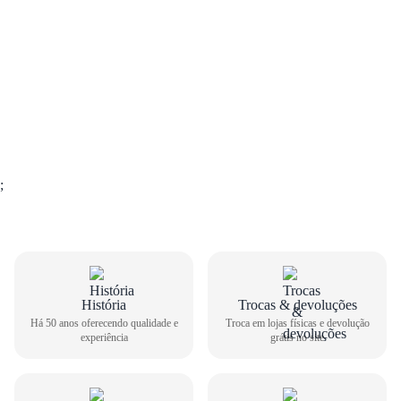
;
GUIA DE TAMANHOS
História
Trocas & devoluções
Há 50 anos oferecendo qualidade e
Troca em lojas físicas e devolução
experiência
grátis no site
Tênis Infantil Molekinho Slip On 2850.107
Como medir seu pé