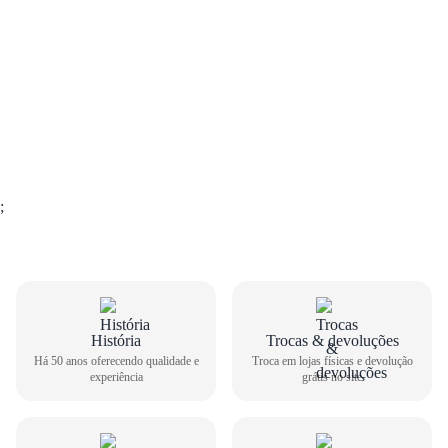
;
GUIA DE TAMANHOS
História
Trocas & devoluções
Há 50 anos oferecendo qualidade e
Troca em lojas físicas e devolução
experiência
grátis no site
Tênis Infantil Kidy Masculino Luz 020-0200
Como medir seu pé