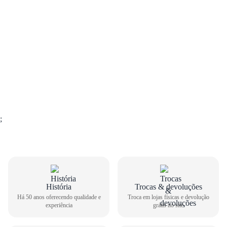
;
História
Trocas & devoluções
GUIA DE TAMANHOS
Há 50 anos oferecendo qualidade e
Troca em lojas físicas e devolução
experiência
grátis no site
Tênis Casual Vans Masculino Rylands VN000D49YB2