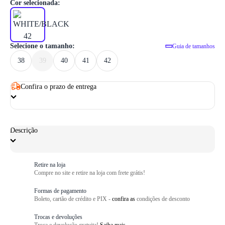
1
/ 6
Cor selecionada:
Selecione o tamanho:
Guia de tamanhos
38
39
40
41
42
Confira o prazo de entrega
Descrição
Retire na loja
Compre no site e retire na loja com frete grátis!
Formas de pagamento
Boleto, cartão de crédito e PIX -
confira as
condições de desconto
Trocas e devoluções