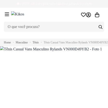
🚚
FRETE GRÁTIS
para Sul e Sudeste a partir de R$149,99
Home
Masculino
Tênis
Tênis Casual Vans Masculino Rylands VN000D49YB2