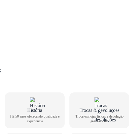
;
História
Trocas & devoluções
GUIA DE TAMANHOS
Há 50 anos oferecendo qualidade e
Troca em lojas físicas e devolução
experiência
grátis no site
Tênis Casual Vans Masculino Colson VN000CSBBA2