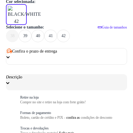
1
/ 6
Cor selecionada:
Selecione o tamanho:
Guia de tamanhos
38
39
40
41
42
Confira o prazo de entrega
Descrição
Retire na loja
Compre no site e retire na loja com frete grátis!
Formas de pagamento
Boleto, cartão de crédito e PIX -
confira as
condições de desconto
Trocas e devoluções