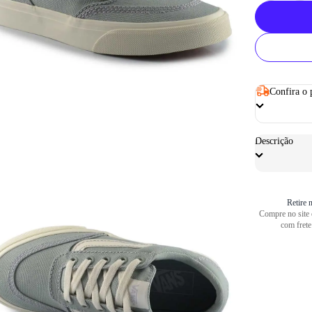
Confira o 
Descrição
Retire n
Compre no site e
com frete