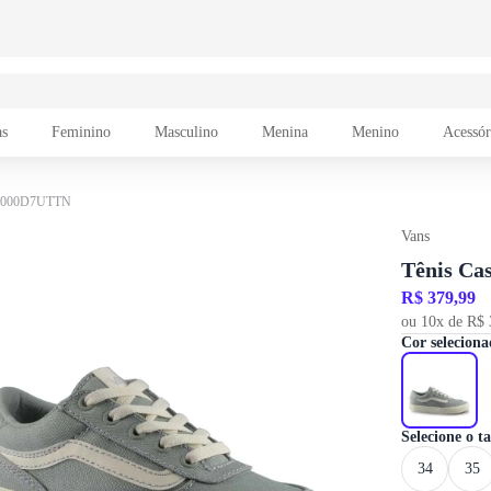
as
Feminino
Masculino
Menina
Menino
Acessór
 VN000D7UTTN
Vans
Tênis Ca
R$ 379,99
ou 10x de R$ 
Cor seleciona
Selecione o 
34
35