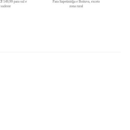
$ 149,99 para sul e
Para Itapetininga e Boituva, exceto
sudeste
zona rural