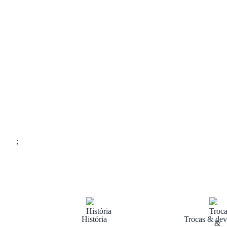
;
História
Trocas & dev