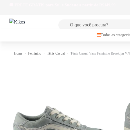
🚚
FRETE GRÁTIS
para Sul e Sudeste a partir de R$149,99
Todas as categori
Home
Feminino
Tênis Casual
Tênis Casual Vans Feminino Brooklyn