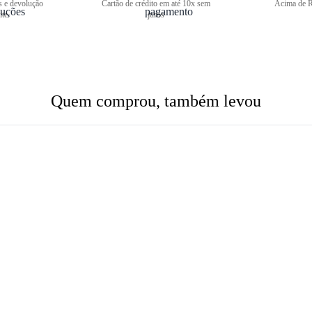
s e devolução
Cartão de crédito em até 10x sem
Acima de R
ite
juros
Quem comprou, também levou