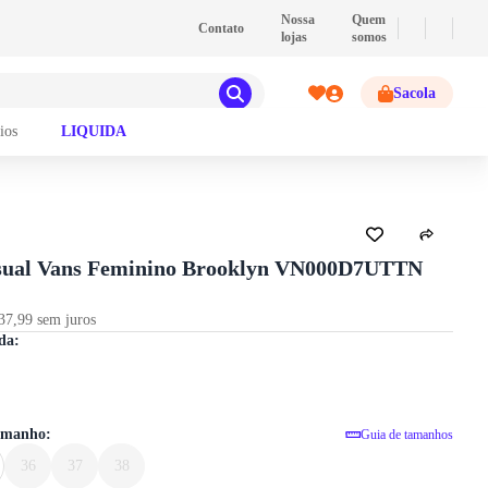
💰
PIX
- Pague com PIX e ganhe 2% de descont
Nossa
Quem
Contato
lojas
somos
Sacola
ios
LIQUIDA
GUIA DE TAMANHOS
sual Vans Feminino Brooklyn VN000D7UTTN
37,99 sem juros
Tênis Casual Vans Feminino Brook
da:
tamanho:
Guia de tamanhos
36
37
38