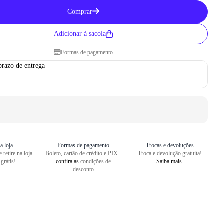
Como medir seu pé
Comprar
1
Centralize o seu pé em uma folha
Adicionar à sacola
2
Faça um risco a partir do seu cal
Formas de pagamento
3
Repita o risco na frente do dedão
prazo de entrega
4
Meça o comprimento entre as dua
a loja
Formas de pagamento
Trocas e devoluções
 retire na loja
Boleto, cartão de crédito e PIX -
Troca e devolução gratuita!
 grátis!
confira as
condições de
Saiba mais.
desconto