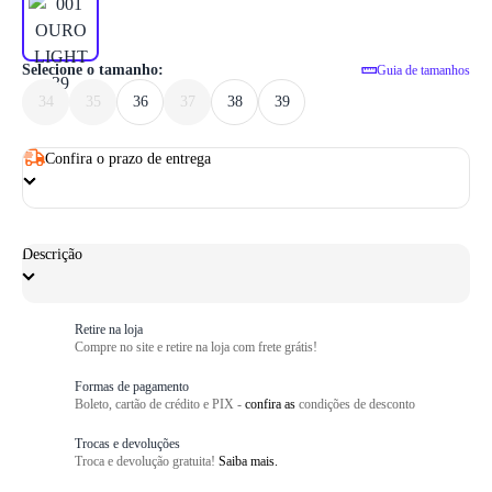
1
/ 6
Selecione o tamanho:
Guia de tamanhos
34
35
36
37
38
39
Confira o prazo de entrega
Descrição
Retire na loja
Compre no site e retire na loja com frete grátis!
Formas de pagamento
Boleto, cartão de crédito e PIX -
confira as
condições de desconto
Trocas e devoluções
Troca e devolução gratuita!
Saiba mais.