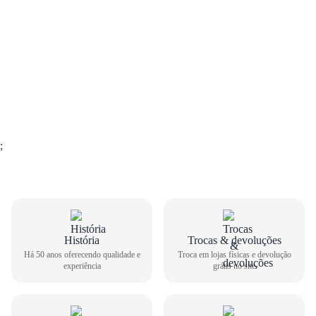
;
GUIA DE TAMANHOS
História
Trocas & devoluções
Há 50 anos oferecendo qualidade e
Troca em lojas físicas e devolução
experiência
grátis no site
Tamanco Usaflex Feminino PA01002
Como medir seu pé