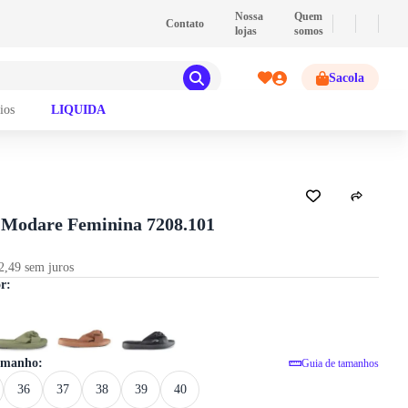
💰
PIX
- Pague com PIX e ganhe 2% de descont
Nossa
Quem
Contato
lojas
somos
Sacola
ios
LIQUIDA
GUIA DE TAMANHOS
Modare Feminina 7208.101
2,49 sem juros
Tamanco Modare Feminina 7208.101
or:
tamanho:
Guia de tamanhos
36
37
38
39
40