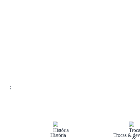
;
História
Trocas & dev