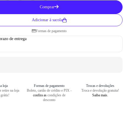
Como medir seu pé
Comprar
1
Centralize o seu pé em uma folha
Adicionar à sacola
2
Faça um risco a partir do seu cal
Formas de pagamento
3
Repita o risco na frente do dedão
prazo de entrega
4
Meça o comprimento entre as dua
a loja
Formas de pagamento
Trocas e devoluções
 retire na loja
Boleto, cartão de crédito e PIX -
Troca e devolução gratuita!
 grátis!
confira as
condições de
Saiba mais.
desconto