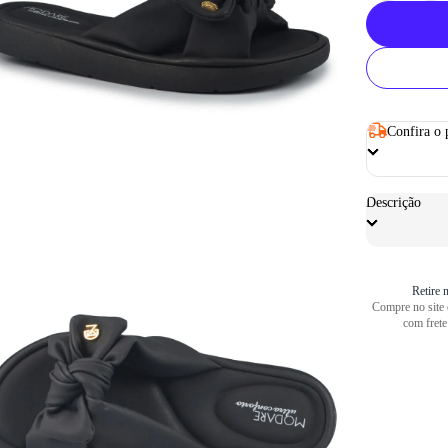
Confira o 
Descrição
Retire n
Compre no site e
com frete