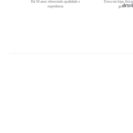
Há 50 anos oferecendo qualidade e
Troca em lojas física
experiência
grátis no s