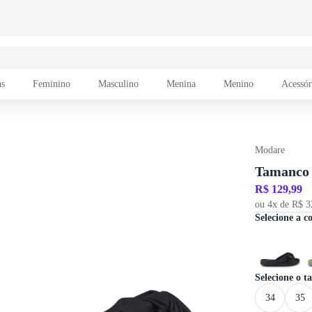
as
Feminino
Masculino
Menina
Menino
Acessór
Modare
Tamanco 
R$ 129,99
ou 4x de R$ 3
Selecione a c
Selecione o 
34
35