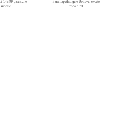
$ 149,99 para sul e
Para Itapetininga e Boituva, exceto
sudeste
zona rural