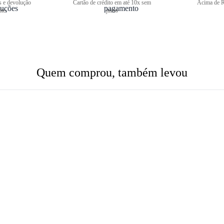
s e devolução
Cartão de crédito em até 10x sem
Acima de R
ite
juros
Quem comprou, também levou