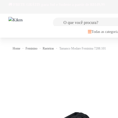
🚚
FRETE GRÁTIS
para Sul e Sudeste a partir de R$149,99
Todas as categori
Home
Feminino
Rasteiras
Tamanco Modare Feminina 7208.101