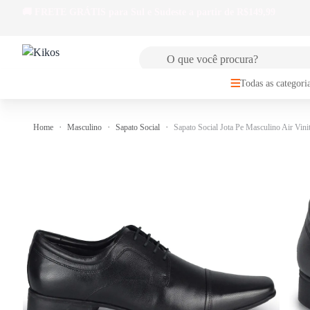
🚚
FRETE GRÁTIS
para Sul e Sudeste a partir de R$149,99
Todas as categori
Home
Masculino
Sapato Social
Sapato Social Jota Pe Masculino Air Vini