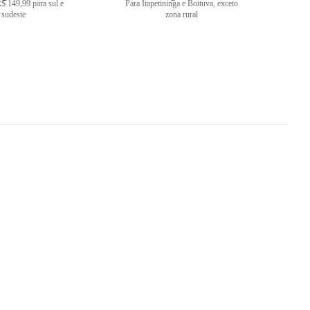
$ 149,99 para sul e
Para Itapetininga e Boituva, exceto
sudeste
zona rural