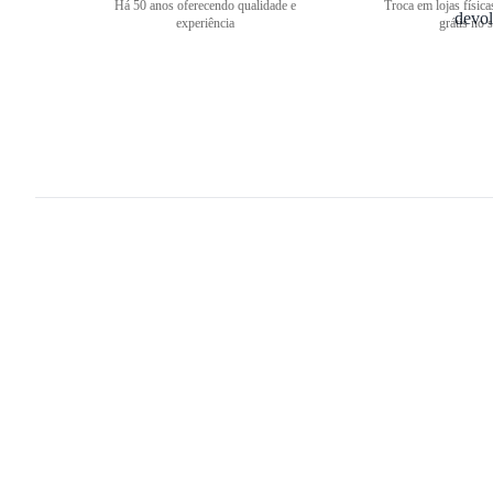
Há 50 anos oferecendo qualidade e
Troca em lojas física
experiência
grátis no s