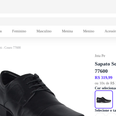
as
Feminino
Masculino
Menina
Menino
Acessór
tti - Couro 77600
Jota Pe
Sapato So
77600
R$ 319,99
ou 10x de R$ 
Cor seleciona
Selecione o 