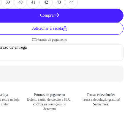
39
40
41
42
43
44
Como medir seu pé
Comprar
1
Centralize o seu pé em uma folha
Adicionar à sacola
2
Faça um risco a partir do seu cal
Formas de pagamento
3
Repita o risco na frente do dedão
prazo de entrega
4
Meça o comprimento entre as dua
a loja
Formas de pagamento
Trocas e devoluções
 retire na loja
Boleto, cartão de crédito e PIX -
Troca e devolução gratuita!
 grátis!
confira as
condições de
Saiba mais.
desconto