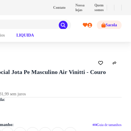
💰
PIX
- Pague com PIX e ganhe 2% de descont
Nossa
Quem
Contato
lojas
somos
Sacola
ios
LIQUIDA
cial Jota Pe Masculino Air Vinitti - Couro
GUIA DE TAMANHOS
31,99 sem juros
Sapato Social Jota Pe Masculino Air Vi
da:
tamanho:
Guia de tamanhos