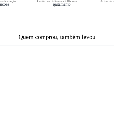
s e devolução
Cartão de crédito em até 10x sem
Acima de R
ite
juros
Quem comprou, também levou