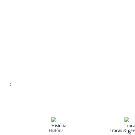
;
História
Trocas & dev