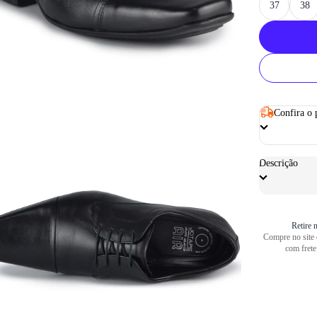
37
38
Confira o 
Descrição
Retire n
Compre no site e
com frete