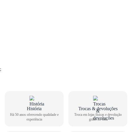
;
História
Trocas & devoluções
GUIA DE TAMANHOS
Há 50 anos oferecendo qualidade e
Troca em lojas físicas e devolução
experiência
grátis no site
Sapato Social Masculino Jota Pe 3d Vision Couro 71455