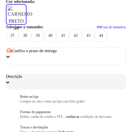
1
/ 6
Cor selecionada:
Selecione o tamanho:
Guia de tamanhos
37
38
39
40
41
42
43
44
Confira o prazo de entrega
Descrição
Retire na loja
Compre no site e retire na loja com frete grátis!
Formas de pagamento
Boleto, cartão de crédito e PIX -
confira as
condições de desconto
Trocas e devoluções