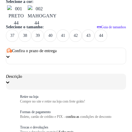
1
/ 6
Selecione a cor:
Selecione o tamanho:
Guia de tamanhos
37
38
39
40
41
42
43
44
Confira o prazo de entrega
Descrição
Retire na loja
Compre no site e retire na loja com frete grátis!
Formas de pagamento
Boleto, cartão de crédito e PIX -
confira as
condições de desconto
Trocas e devoluções