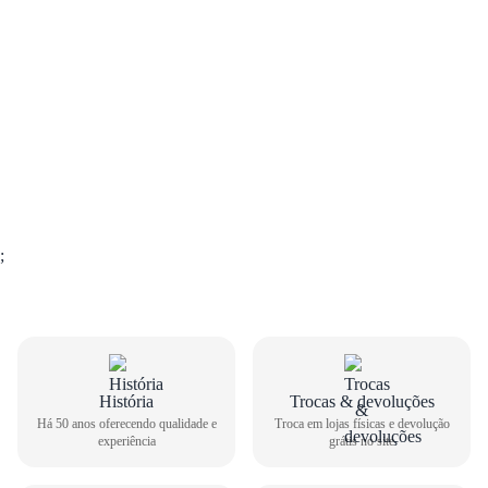
;
História
Trocas & devoluções
GUIA DE TAMANHOS
Há 50 anos oferecendo qualidade e
Troca em lojas físicas e devolução
experiência
grátis no site
Sapato Social Democrata Masculino Vega 055201