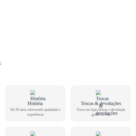
;
GUIA DE TAMANHOS
História
Trocas & devoluções
Há 50 anos oferecendo qualidade e
Troca em lojas físicas e devolução
experiência
grátis no site
Sapatênis Stay Masculino Challenge 11.005
Como medir seu pé