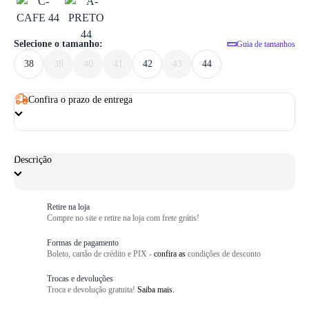
1
/ 5
Selecione o tamanho:
Guia de tamanhos
38
39
40
41
42
43
44
Confira o prazo de entrega
Descrição
Retire na loja
Compre no site e retire na loja com frete grátis!
Formas de pagamento
Boleto, cartão de crédito e PIX -
confira as
condições de desconto
Trocas e devoluções
Troca e devolução gratuita!
Saiba mais.