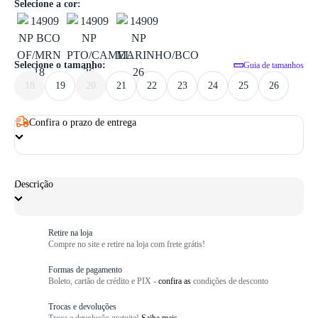
1
/ 6
Selecione a cor:
Selecione o tamanho:
Guia de tamanhos
18
19
20
21
22
23
24
25
26
Confira o prazo de entrega
Descrição
Retire na loja
Compre no site e retire na loja com frete grátis!
Formas de pagamento
Boleto, cartão de crédito e PIX -
confira as
condições de desconto
Trocas e devoluções