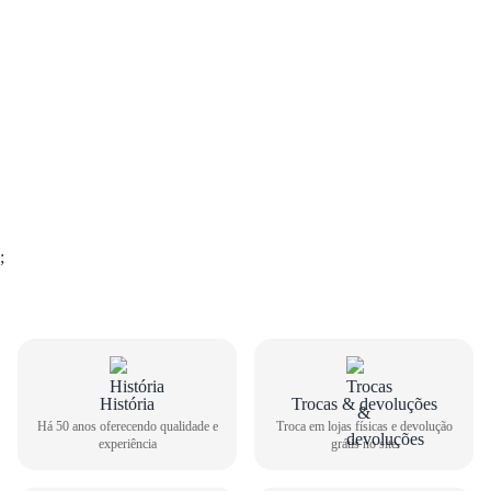
;
GUIA DE TAMANHOS
História
Trocas & devoluções
Há 50 anos oferecendo qualidade e
Troca em lojas físicas e devolução
Sapatênis Infantil Molekinho Masculino Fechamento com
experiência
grátis no site
Velcro 2623.102