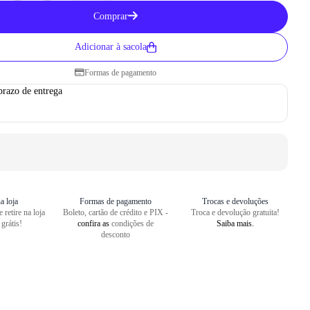
Como medir seu pé
Comprar
1
Centralize o seu pé em uma folha
Adicionar à sacola
2
Faça um risco a partir do seu cal
Formas de pagamento
3
Repita o risco na frente do dedão
prazo de entrega
4
Meça o comprimento entre as dua
a loja
Formas de pagamento
Trocas e devoluções
 retire na loja
Boleto, cartão de crédito e PIX -
Troca e devolução gratuita!
 grátis!
confira as
condições de
Saiba mais.
desconto