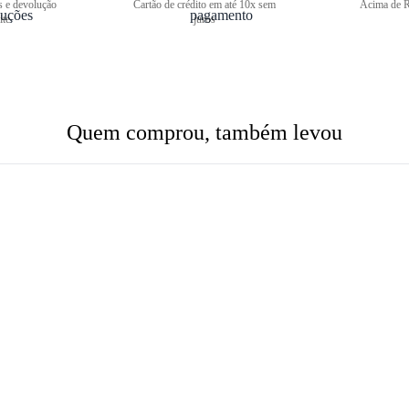
s e devolução
Cartão de crédito em até 10x sem
Acima de R
ite
juros
Quem comprou, também levou