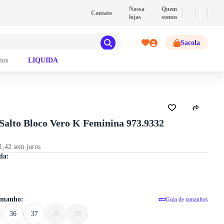
💰
PIX
- Pague com PIX e ganhe 2% de desconto!
Nossa
Quem
Contato
lojas
somos
Sacola
ios
LIQUIDA
GUIA DE TAMANHOS
 Salto Bloco Vero K Feminina 973.9332
1,42 sem juros
Sandália Salto Bloco Vero K Feminina
da:
tamanho:
Guia de tamanhos
36
37
38
39