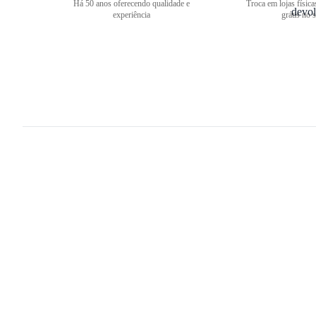
Há 50 anos oferecendo qualidade e
Troca em lojas física
experiência
grátis no s