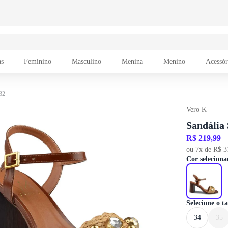
as
Feminino
Masculino
Menina
Menino
Acessór
32
Vero K
Sandália
R$ 219,99
ou 7x de R$ 3
Cor seleciona
Selecione o 
34
35