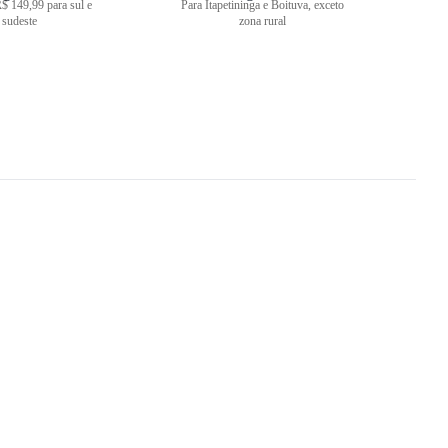
$ 149,99 para sul e
Para Itapetininga e Boituva, exceto
sudeste
zona rural