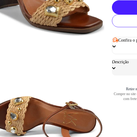
Confira o 
Descrição
Retire n
Compre no site e
com frete