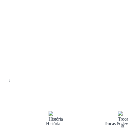
;
História
Trocas & dev