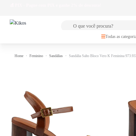
 GRÁTIS
para Sul e Sudeste a partir de R$149,99
Todas as categori
Home
Feminino
Sandálias
Sandália Salto Bloco Vero K Feminina 973.93