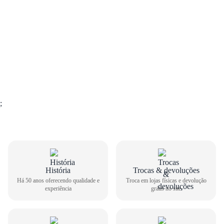
;
GUIA DE TAMANHOS
História
Trocas & devoluções
Há 50 anos oferecendo qualidade e
Troca em lojas físicas e devolução
experiência
grátis no site
Sandália Salto Bloco Dakota Feminina Y9152
Como medir seu pé