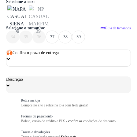
1
/ 6
Selecione a cor:
Selecione o tamanho:
Guia de tamanhos
34
35
36
37
38
39
Confira o prazo de entrega
Descrição
Retire na loja
Compre no site e retire na loja com frete grátis!
Formas de pagamento
Boleto, cartão de crédito e PIX -
confira as
condições de desconto
Trocas e devoluções