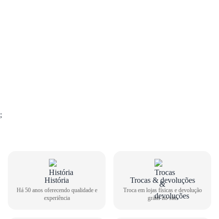
;
História
Trocas & devoluções
GUIA DE TAMANHOS
Há 50 anos oferecendo qualidade e
Troca em lojas físicas e devolução
experiência
grátis no site
Sandália Rasteira Via Marte Feminina 291-002-02