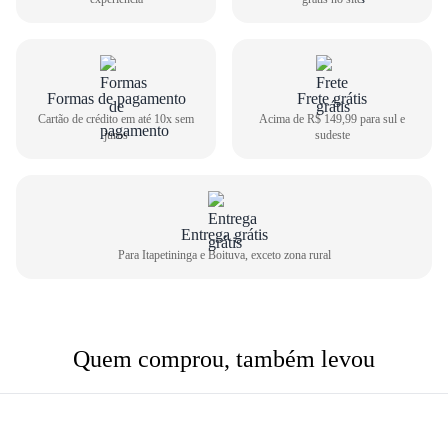
Como medir seu pé
1
Centralize o seu pé em uma folha de papel
Formas de pagamento
Frete grátis
2
Faça um risco a partir do seu calcanhar
Cartão de crédito em até 10x sem
Acima de R$ 149,99 para sul e
juros
sudeste
3
Repita o risco na frente do dedão
4
Meça o comprimento entre as duas linhas
Comprimento do pé
Tamanho do calçado
22,6cm
34
Entrega grátis
23,3cm
35
Para Itapetininga e Boituva, exceto zona rural
24,0cm
36
24,6cm
37
25,3m
38
Quem comprou, também levou
26,0cm
39
26,6cm
40