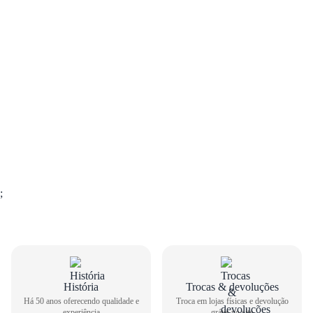
;
GUIA DE TAMANHOS
História
Trocas & devoluções
Há 50 anos oferecendo qualidade e
Troca em lojas físicas e devolução
Sandália Papete Pink Cats Feminina Infantil V5744
experiência
grátis no site