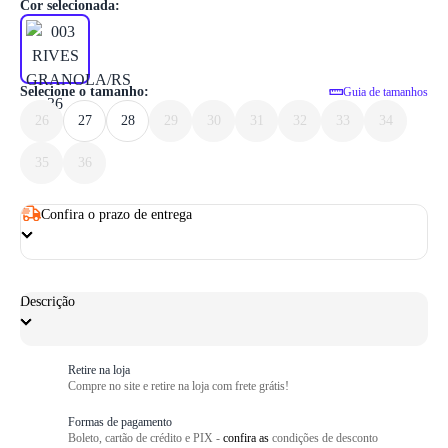
1
/ 6
Cor selecionada:
Selecione o tamanho:
Guia de tamanhos
26
27
28
29
30
31
32
33
34
35
36
Confira o prazo de entrega
Descrição
Retire na loja
Compre no site e retire na loja com frete grátis!
Formas de pagamento
Boleto, cartão de crédito e PIX -
confira as
condições de desconto