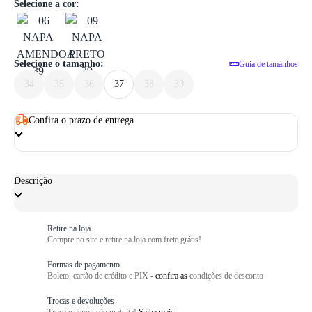
1
/ 6
Selecione a cor:
Selecione o tamanho:
Guia de tamanhos
34
35
36
37
38
39
Confira o prazo de entrega
Descrição
Retire na loja
Compre no site e retire na loja com frete grátis!
Formas de pagamento
Boleto, cartão de crédito e PIX -
confira as
condições de desconto
Trocas e devoluções