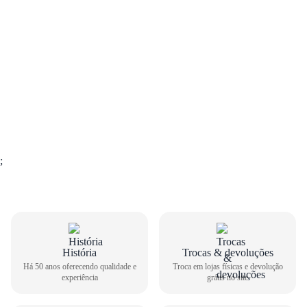
;
GUIA DE TAMANHOS
História
Trocas & devoluções
Há 50 anos oferecendo qualidade e
Troca em lojas físicas e devolução
Sandália Anabela Piccadilly Feminina Salto Baixo TM
experiência
grátis no site
540344