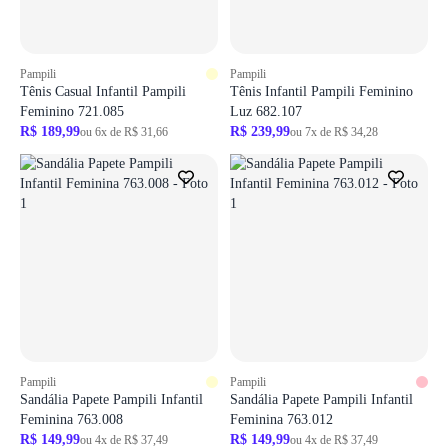
ir para login
ir para login
Pampili
Pampili
Tênis Casual Infantil Pampili
Tênis Infantil Pampili Feminino
Feminino 721.085
Luz 682.107
R$ 189,99
R$ 239,99
ou 6x de R$ 31,66
ou 7x de R$ 34,28
Login necessário
Login necessário
Faça o login para adicionar o produto aos favoritos
Faça o login para adicionar o produto aos 
ir para login
ir para login
Pampili
Pampili
Sandália Papete Pampili Infantil
Sandália Papete Pampili Infantil
Feminina 763.008
Feminina 763.012
R$ 149,99
R$ 149,99
ou 4x de R$ 37,49
ou 4x de R$ 37,49