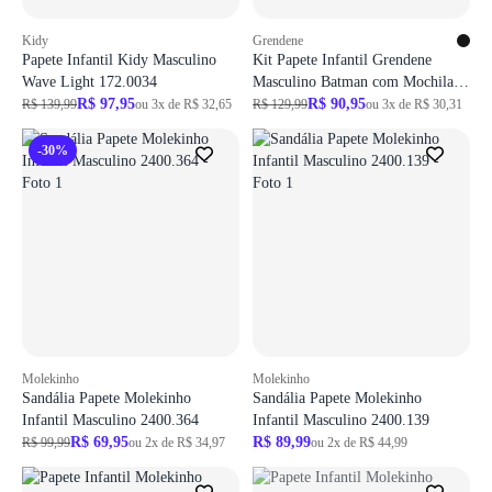
Kidy
Grendene
Papete Infantil Kidy Masculino
Kit Papete Infantil Grendene
Wave Light 172.0034
Masculino Batman com Mochila
R$ 97,95
23118
R$ 90,95
R$ 139,99
ou 3x de R$ 32,65
R$ 129,99
ou 3x de R$ 30,31
-30%
Molekinho
Molekinho
Sandália Papete Molekinho
Sandália Papete Molekinho
Infantil Masculino 2400.364
Infantil Masculino 2400.139
R$ 69,95
R$ 89,99
R$ 99,99
ou 2x de R$ 34,97
ou 2x de R$ 44,99