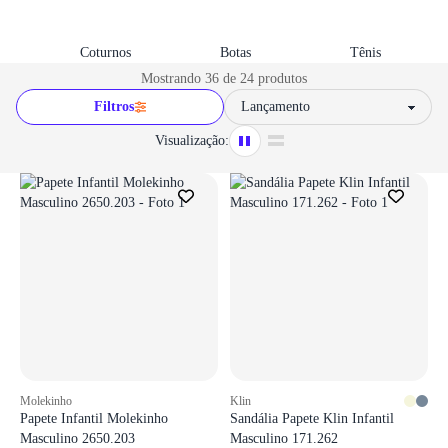
Coturnos
Botas
Tênis
Mostrando 36 de 24 produtos
Filtros
Sort by
Visualização:
Login necessário
Login necessário
Faça o login para adicionar o produto aos favoritos
Faça o login para adicionar o produto aos 
ir para login
ir para login
Molekinho
Klin
Papete Infantil Molekinho
Sandália Papete Klin Infantil
Masculino 2650.203
Masculino 171.262