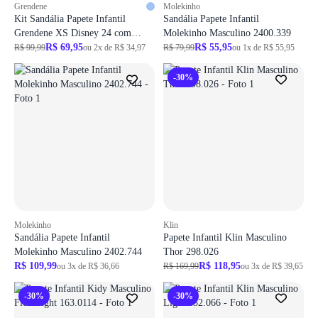
Grendene
Molekinho
Kit Sandália Papete Infantil
Sandália Papete Infantil
Grendene XS Disney 24 com
Molekinho Masculino 2400.339
Mochila 23078
R$ 69,95
R$ 55,95
R$ 99,99
ou 2x de R$ 34,97
R$ 79,99
ou 1x de R$ 55,95
-30%
Molekinho
Klin
Sandália Papete Infantil
Papete Infantil Klin Masculino
Molekinho Masculino 2402.744
Thor 298.026
R$ 109,99
R$ 118,95
ou 3x de R$ 36,66
R$ 169,99
ou 3x de R$ 39,65
-30%
-30%