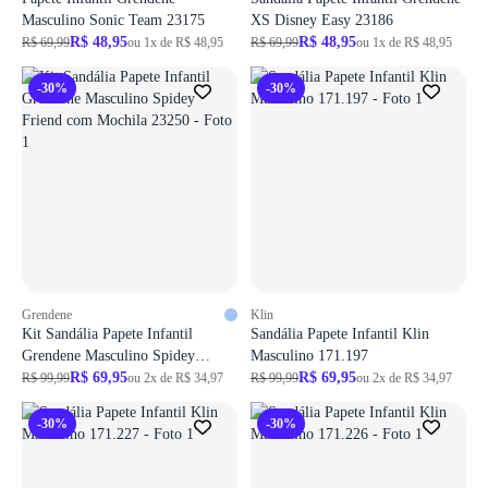
Masculino Sonic Team 23175
XS Disney Easy 23186
R$ 48,95
R$ 48,95
R$ 69,99
ou 1x de R$ 48,95
R$ 69,99
ou 1x de R$ 48,95
-30%
-30%
Grendene
Klin
Kit Sandália Papete Infantil
Sandália Papete Infantil Klin
Grendene Masculino Spidey
Masculino 171.197
Friend com Mochila 23250
R$ 69,95
R$ 69,95
R$ 99,99
ou 2x de R$ 34,97
R$ 99,99
ou 2x de R$ 34,97
-30%
-30%