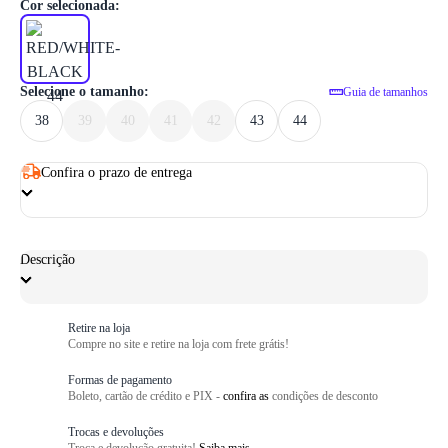
1
/ 6
Cor selecionada:
Selecione o tamanho:
Guia de tamanhos
38
39
40
41
42
43
44
Confira o prazo de entrega
Descrição
Retire na loja
Compre no site e retire na loja com frete grátis!
Formas de pagamento
Boleto, cartão de crédito e PIX -
confira as
condições de desconto
Trocas e devoluções