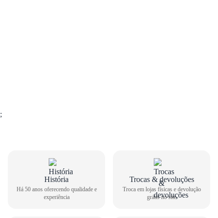
;
História
Trocas & devoluções
GUIA DE TAMANHOS
Há 50 anos oferecendo qualidade e
Troca em lojas físicas e devolução
experiência
grátis no site
Chuteria Society Nike Masculino Beco CZ0446-608