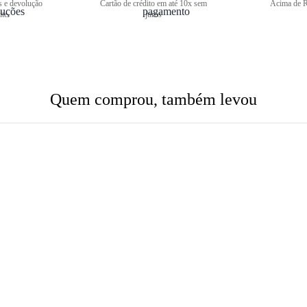
s e devolução
Cartão de crédito em até 10x sem
Acima de R
ite
juros
Quem comprou, também levou