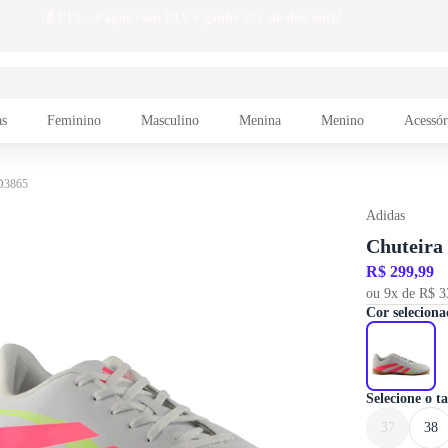
as
Feminino
Masculino
Menina
Menino
Acessór
ID3865
Adidas
Chuteira
R$ 299,99
ou 9x de R$ 3
Cor seleciona
Selecione o 
37
38