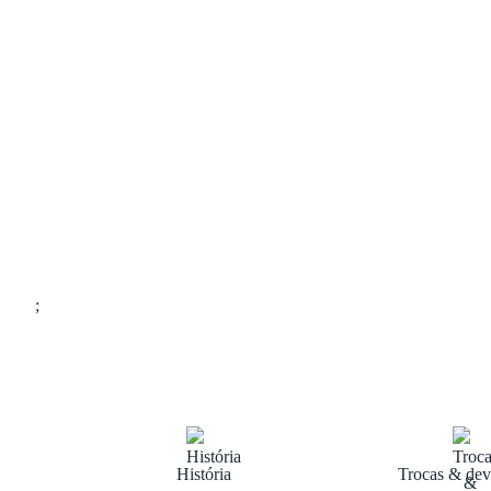
;
História
Trocas & dev