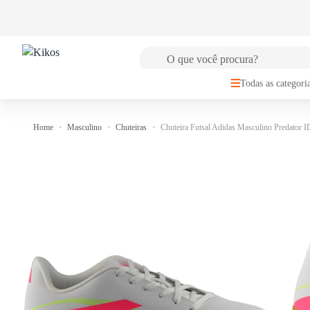
🚚
FRETE GRÁTIS
para Sul e Sudeste a partir de R$149,99
Todas as categori
Home
Masculino
Chuteiras
Chuteira Futsal Adidas Masculino Predator 