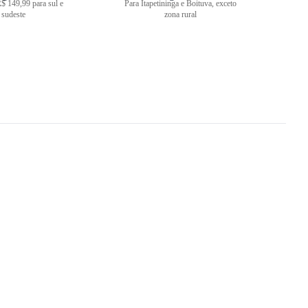
$ 149,99 para sul e
Para Itapetininga e Boituva, exceto
sudeste
zona rural