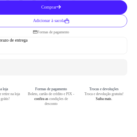
Como medir seu pé
Comprar
1
Centralize o seu pé em uma folha
Adicionar à sacola
2
Faça um risco a partir do seu cal
Formas de pagamento
3
Repita o risco na frente do dedão
prazo de entrega
4
Meça o comprimento entre as dua
a loja
Formas de pagamento
Trocas e devoluções
 retire na loja
Boleto, cartão de crédito e PIX -
Troca e devolução gratuita!
 grátis!
confira as
condições de
Saiba mais.
desconto