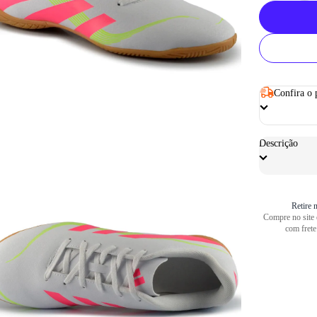
Confira o 
Descrição
Retire n
Compre no site e
com frete