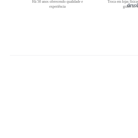
Há 50 anos oferecendo qualidade e
Troca em lojas física
experiência
grátis no s