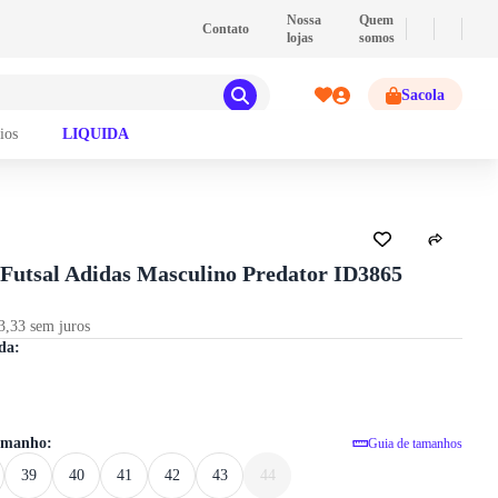
💰
PIX
- Pague com PIX e ganhe 2% de descont
Nossa
Quem
Contato
lojas
somos
Sacola
ios
LIQUIDA
GUIA DE TAMANHOS
 Futsal Adidas Masculino Predator ID3865
3,33 sem juros
Chuteira Futsal Adidas Masculino Pre
da:
tamanho:
Guia de tamanhos
39
40
41
42
43
44