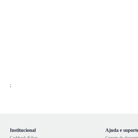
;
Institucional
Ajuda e suport
Cashback Kikos
Cupom de descont