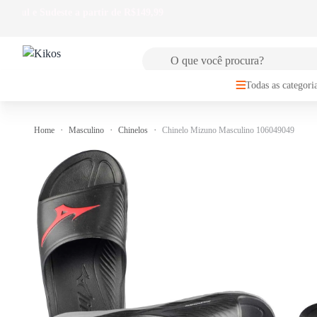
🚚
FRETE GRÁTIS
para Sul e Sudeste a partir de R$149,99
Todas as categori
Home
Masculino
Chinelos
Chinelo Mizuno Masculino 106049049