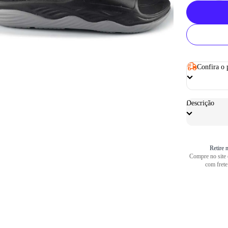
Confira o 
Descrição
Retire n
Compre no site e
com frete