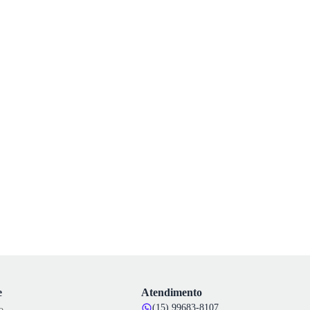
e
Atendimento
(15) 99683-8107
o