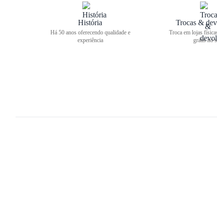
História
Trocas & dev
Há 50 anos oferecendo qualidade e
Troca em lojas física
experiência
grátis no s