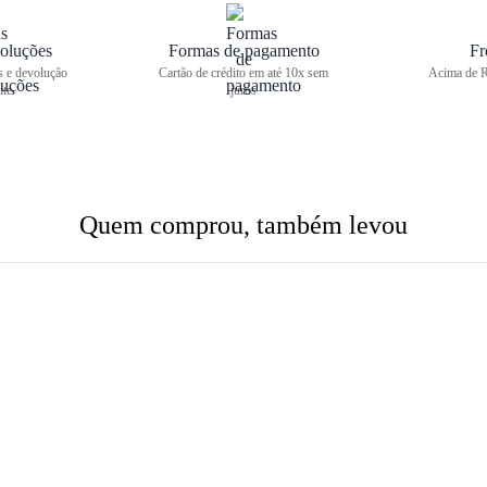
oluções
Formas de pagamento
Fr
s e devolução
Cartão de crédito em até 10x sem
Acima de R
ite
juros
Quem comprou, também levou