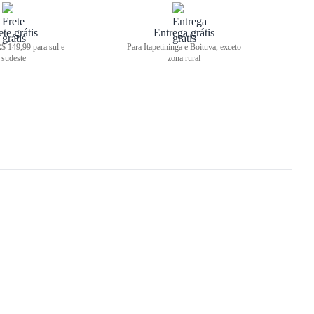
ete grátis
Entrega grátis
$ 149,99 para sul e
Para Itapetininga e Boituva, exceto
sudeste
zona rural