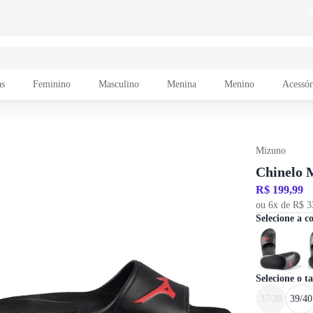
as
Feminino
Masculino
Menina
Menino
Acessór
Mizuno
Chinelo 
R$ 199,99
ou 6x de R$ 3
Selecione a c
Selecione o 
37/38
39/40