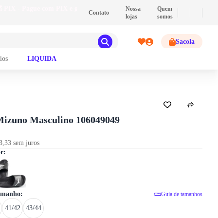
💰
PIX
- Pague com PIX e ganhe 2% de descont
Nossa
Quem
Contato
lojas
somos
Sacola
ios
LIQUIDA
GUIA DE TAMANHOS
Mizuno Masculino 106049049
3,33 sem juros
Chinelo Mizuno Masculino 106049049
or:
tamanho:
Guia de tamanhos
41/42
43/44