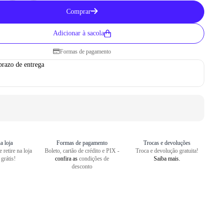
Como medir seu pé
Comprar
1
Centralize o seu pé em uma folha
Adicionar à sacola
2
Faça um risco a partir do seu cal
Formas de pagamento
3
Repita o risco na frente do dedão
prazo de entrega
4
Meça o comprimento entre as dua
a loja
Formas de pagamento
Trocas e devoluções
 retire na loja
Boleto, cartão de crédito e PIX -
Troca e devolução gratuita!
 grátis!
confira as
condições de
Saiba mais.
desconto