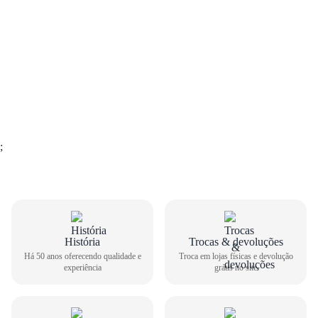
;
GUIA DE TAMANHOS
História
Trocas & devoluções
Há 50 anos oferecendo qualidade e
Troca em lojas físicas e devolução
experiência
grátis no site
Chinelo Havaianas Feminino SLIM
Como medir seu pé