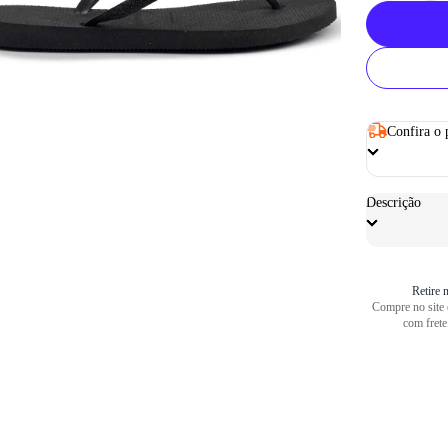
Confira o 
Descrição
Retire n
Compre no site e
com frete