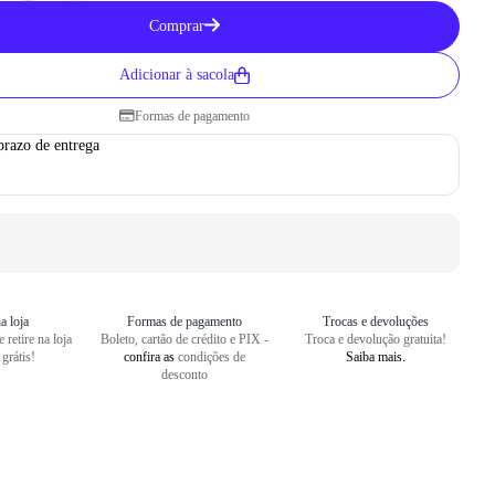
Como medir seu pé
Comprar
1
Centralize o seu pé em uma folha
Adicionar à sacola
2
Faça um risco a partir do seu cal
Formas de pagamento
3
Repita o risco na frente do dedão
prazo de entrega
4
Meça o comprimento entre as dua
a loja
Formas de pagamento
Trocas e devoluções
 retire na loja
Boleto, cartão de crédito e PIX -
Troca e devolução gratuita!
 grátis!
confira as
condições de
Saiba mais.
desconto