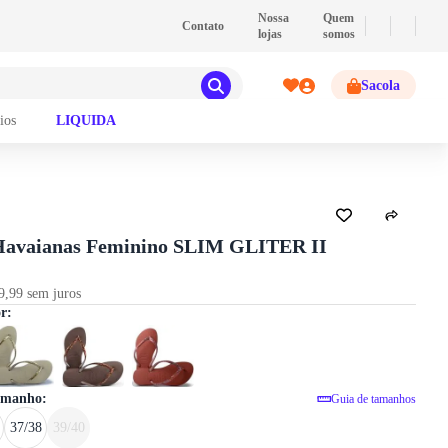
💰
PIX
- Pague com PIX e ganhe 2% de descont
Nossa
Quem
Contato
lojas
somos
Sacola
ios
LIQUIDA
GUIA DE TAMANHOS
Havaianas Feminino SLIM GLITER II
9,99 sem juros
Chinelo Havaianas Feminino SLIM G
or:
tamanho:
Guia de tamanhos
37/38
39/40