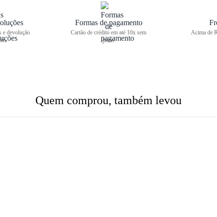
oluções
Formas de pagamento
Fr
s e devolução
Cartão de crédito em até 10x sem
Acima de R
ite
juros
Quem comprou, também levou