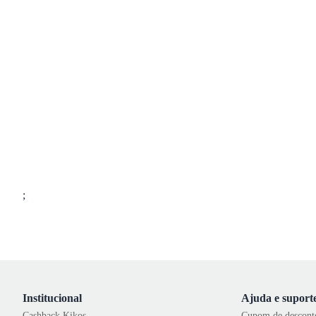
;
Institucional
Ajuda e suport
Cashback Kikos
Cupom de descont