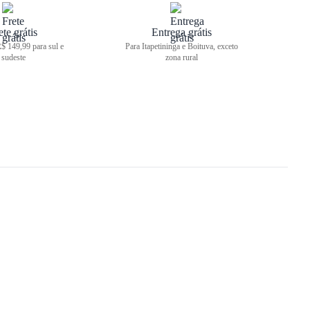
ete grátis
Entrega grátis
$ 149,99 para sul e
Para Itapetininga e Boituva, exceto
sudeste
zona rural