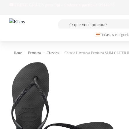
🚚
FRETE GRÁTIS
para Sul e Sudeste a partir de R$149,99
Todas as categori
Home
Feminino
Chinelos
Chinelo Havaianas Feminino SLIM GLITER I