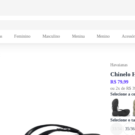
as
Feminino
Masculino
Menina
Menino
Acessór
I
Havaianas
Chinelo 
R$ 79,99
ou 2x de R$ 3
Selecione a c
Selecione o 
33/34
35/36