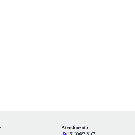
e
Atendimento
(15) 99683-8107
o