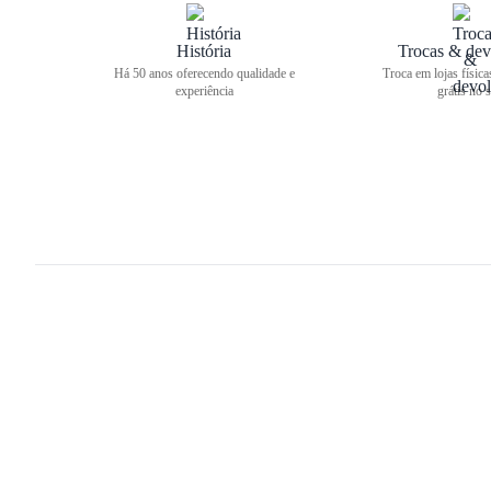
História
Trocas & dev
Há 50 anos oferecendo qualidade e
Troca em lojas física
experiência
grátis no s