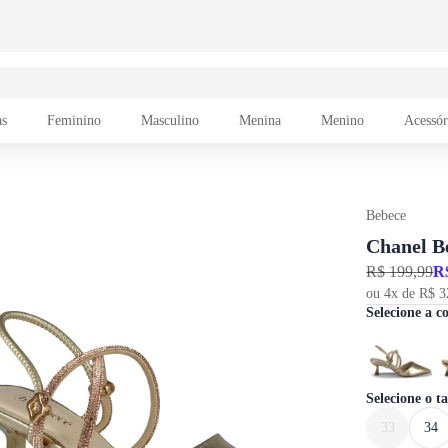
as
Feminino
Masculino
Menina
Menino
Acessór
Bebece
Chanel B
R$ 199,99
R
ou 4x de R$ 3
Selecione a c
Selecione o 
33
34