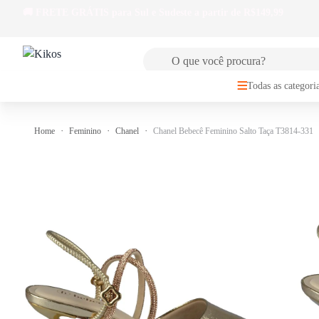
🚚
FRETE GRÁTIS
para Sul e Sudeste a partir de R$149,99
Todas as categori
Home
Feminino
Chanel
Chanel Bebecê Feminino Salto Taça T3814-331