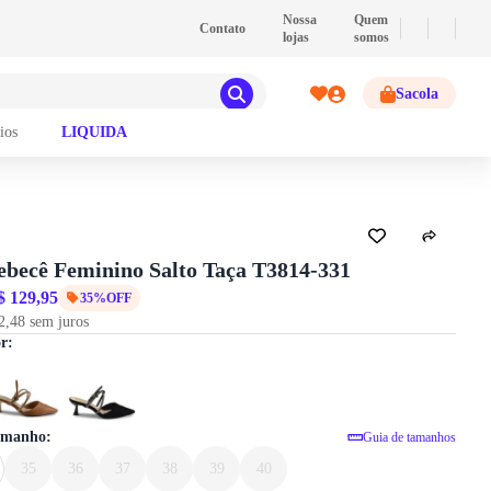
💰
PIX
- Pague com PIX e ganhe 2% de descont
Nossa
Quem
Contato
lojas
somos
Sacola
ios
LIQUIDA
GUIA DE TAMANHOS
ebecê Feminino Salto Taça T3814-331
$ 129,95
35%OFF
2,48 sem juros
Chanel Bebecê Feminino Salto Taça T
or:
tamanho:
Guia de tamanhos
35
36
37
38
39
40