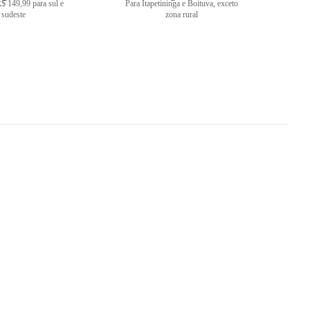
$ 149,99 para sul e
Para Itapetininga e Boituva, exceto
sudeste
zona rural