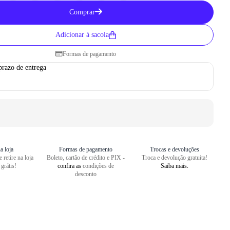
Como medir seu pé
Comprar
1
Centralize o seu pé em uma folha
Adicionar à sacola
2
Faça um risco a partir do seu cal
Formas de pagamento
3
Repita o risco na frente do dedão
prazo de entrega
4
Meça o comprimento entre as dua
a loja
Formas de pagamento
Trocas e devoluções
 retire na loja
Boleto, cartão de crédito e PIX -
Troca e devolução gratuita!
 grátis!
confira as
condições de
Saiba mais.
desconto