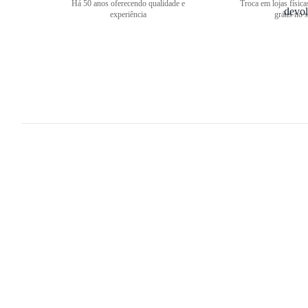
Há 50 anos oferecendo qualidade e
Troca em lojas física
experiência
grátis no s