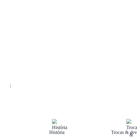
;
História
Trocas & dev