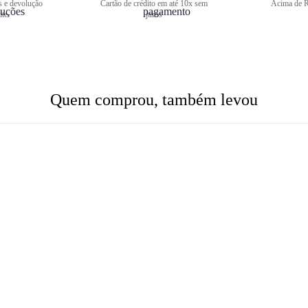
s e devolução
Cartão de crédito em até 10x sem
Acima de R
ite
juros
Quem comprou, também levou