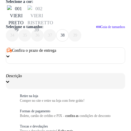
1
/ 6
Selecione a cor:
Selecione o tamanho:
Guia de tamanhos
34
35
36
37
38
39
Confira o prazo de entrega
Descrição
Retire na loja
Compre no site e retire na loja com frete grátis!
Formas de pagamento
Boleto, cartão de crédito e PIX -
confira as
condições de desconto
Trocas e devoluções