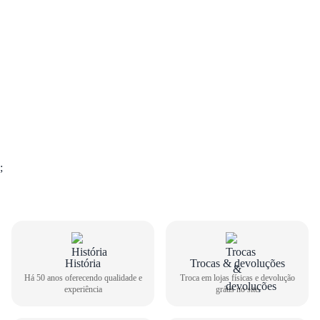
;
História
Trocas & devoluções
GUIA DE TAMANHOS
Há 50 anos oferecendo qualidade e
Troca em lojas físicas e devolução
experiência
grátis no site
Bota Cano Curto Dakota Feminina Salto Bloco DO432