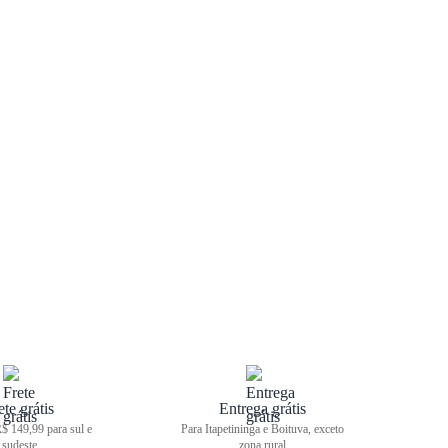
ete grátis
Entrega grátis
$ 149,99 para sul e
Para Itapetininga e Boituva, exceto
sudeste
zona rural