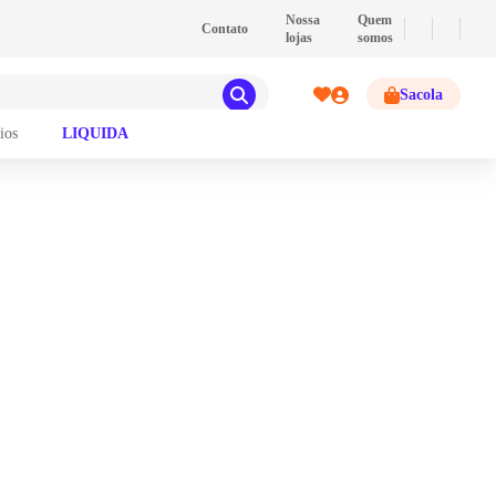
💰
PIX
- Pague com PIX e ganhe 2% de descont
Nossa
Quem
Contato
lojas
somos
Sacola
ios
LIQUIDA