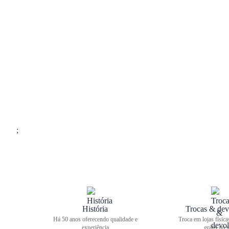
;
História
Trocas & dev
Há 50 anos oferecendo qualidade e
Troca em lojas física
experiência
grátis no s