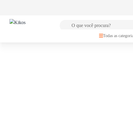
🚚
FRETE GRÁTIS
para Sul e Sudeste a partir de R$149,99
Todas as categori