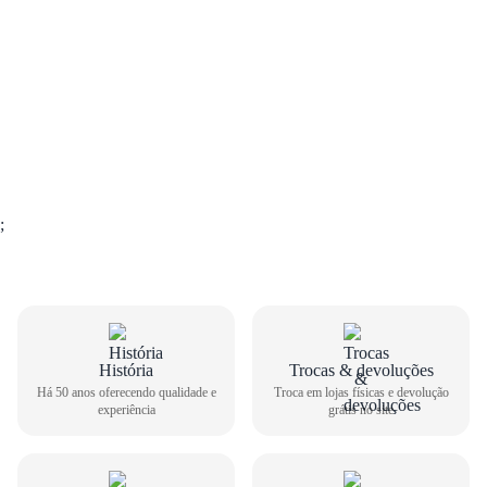
;
GUIA DE TAMANHOS
História
Trocas & devoluções
Há 50 anos oferecendo qualidade e
Troca em lojas físicas e devolução
experiência
grátis no site
Sandália Papete Beira Rio Feminina 8523.119
Como medir seu pé