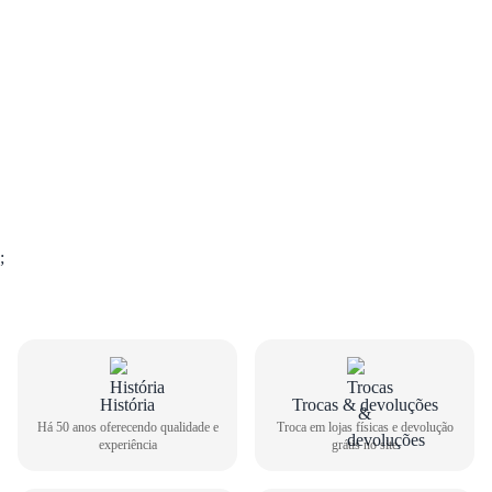
;
História
Trocas & devoluções
GUIA DE TAMANHOS
Há 50 anos oferecendo qualidade e
Troca em lojas físicas e devolução
experiência
grátis no site
Sandália Papete Comfortflex Feminina BK 2345402