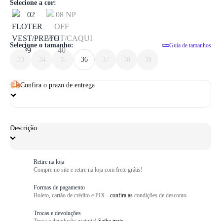
1
/ 6
Selecione a cor:
Selecione o tamanho:
Guia de tamanhos
33
34
35
36
37
38
39
Confira o prazo de entrega
Descrição
Retire na loja
Compre no site e retire na loja com frete grátis!
Formas de pagamento
Boleto, cartão de crédito e PIX -
confira as
condições de desconto
Trocas e devoluções