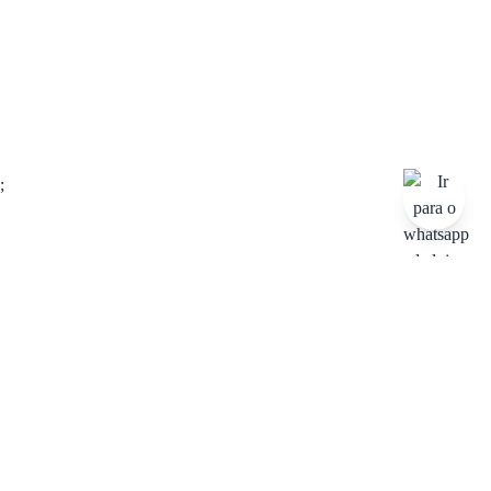
;
História
Trocas & devoluções
Há 50 anos oferecendo qualidade e
Troca em lojas físicas e devolução
experiência
grátis no site
Formas de pagamento
Frete grátis