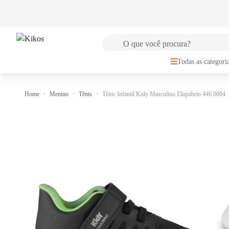
🚚
FRETE GRÁTIS
para Sul e Sudeste a partir de R$149,99
Todas as categori
Home
Menino
Tênis
Tênis Infantil Kidy Masculino Eliquibrio 446.0004