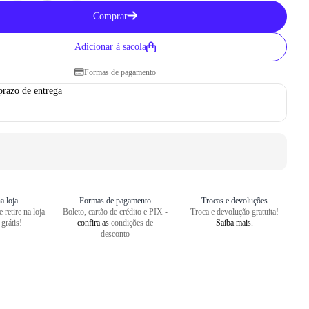
Como medir seu pé
Comprar
1
Centralize o seu pé em uma folha
Adicionar à sacola
2
Faça um risco a partir do seu cal
Formas de pagamento
3
Repita o risco na frente do dedão
prazo de entrega
4
Meça o comprimento entre as dua
a loja
Formas de pagamento
Trocas e devoluções
 retire na loja
Boleto, cartão de crédito e PIX -
Troca e devolução gratuita!
 grátis!
confira as
condições de
Saiba mais.
desconto