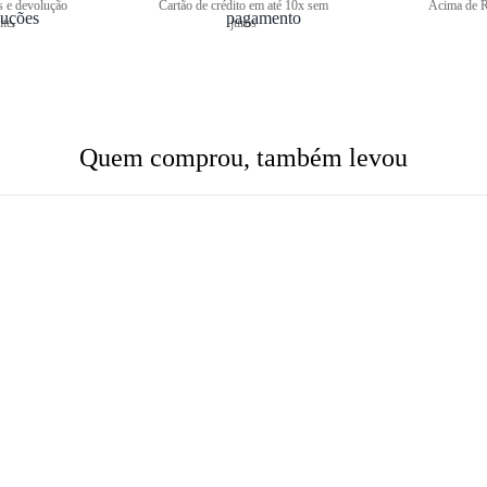
s e devolução
Cartão de crédito em até 10x sem
Acima de R
ite
juros
Quem comprou, também levou