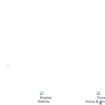
;
História
Trocas & dev