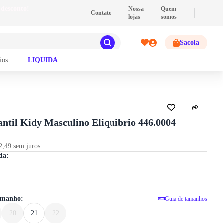
💰
PIX
- Pague com PIX e ganhe 2% de descont
Nossa
Quem
Contato
lojas
somos
Sacola
ios
LIQUIDA
GUIA DE TAMANHOS
antil Kidy Masculino Eliquibrio 446.0004
2,49 sem juros
Tênis Infantil Kidy Masculino Eliquibr
da:
tamanho:
Guia de tamanhos
20
21
22