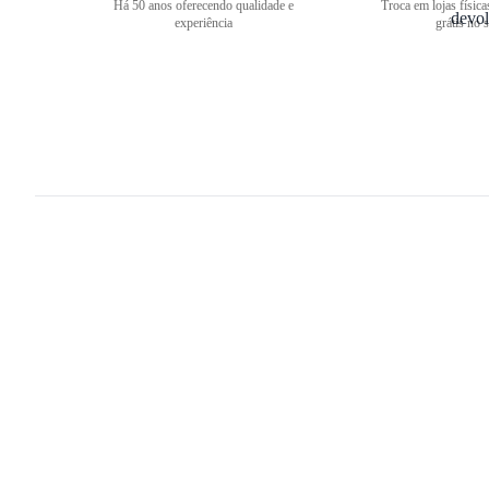
Há 50 anos oferecendo qualidade e
Troca em lojas física
experiência
grátis no s