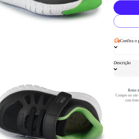
Confira o 
Descrição
Retire n
Compre no site e
com frete