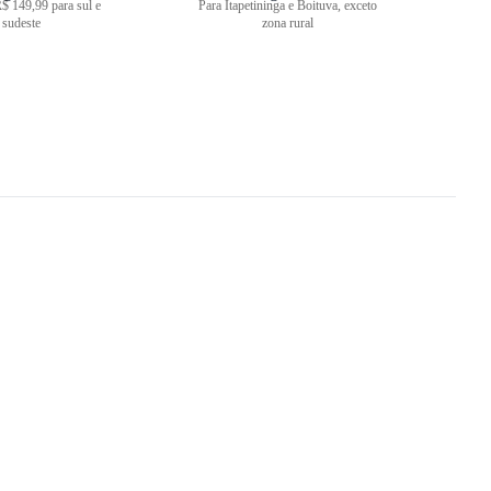
$ 149,99 para sul e
Para Itapetininga e Boituva, exceto
sudeste
zona rural