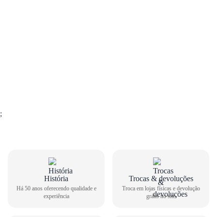
;
História
Trocas & devoluções
GUIA DE TAMANHOS
Há 50 anos oferecendo qualidade e
Troca em lojas físicas e devolução
experiência
grátis no site
Tênis Espotivo Olympikus Feminino Swift 5 375