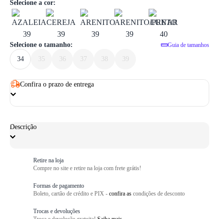
1
/ 6
Selecione a cor:
Selecione o tamanho:
Guia de tamanhos
34
35
36
37
38
39
Confira o prazo de entrega
Descrição
Retire na loja
Compre no site e retire na loja com frete grátis!
Formas de pagamento
Boleto, cartão de crédito e PIX -
confira as
condições de desconto
Trocas e devoluções