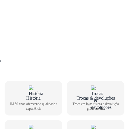
;
GUIA DE TAMANHOS
História
Trocas & devoluções
Há 50 anos oferecendo qualidade e
Troca em lojas físicas e devolução
experiência
grátis no site
Tênis Esportivo Olympikus Masculino Clic 329
Como medir seu pé