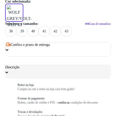
1
/ 6
Cor selecionada:
Selecione o tamanho:
Guia de tamanhos
38
39
40
41
42
43
Confira o prazo de entrega
Descrição
Retire na loja
Compre no site e retire na loja com frete grátis!
Formas de pagamento
Boleto, cartão de crédito e PIX -
confira as
condições de desconto
Trocas e devoluções