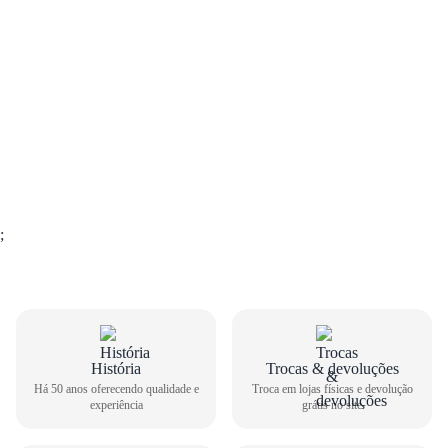
;
GUIA DE TAMANHOS
História
Trocas & devoluções
Há 50 anos oferecendo qualidade e
Troca em lojas físicas e devolução
Tênis Esportivo Nike Masculino Interact Run FD2291-
experiência
grátis no site
010