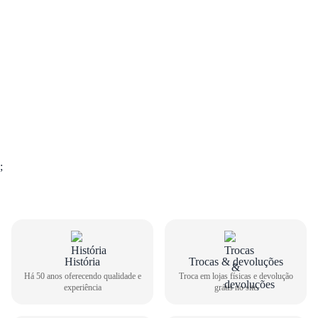
;
GUIA DE TAMANHOS
História
Trocas & devoluções
Há 50 anos oferecendo qualidade e
Troca em lojas físicas e devolução
Tênis Esportivo Nike Feminino Downshfter 13 FD6476-
experiência
grátis no site
502