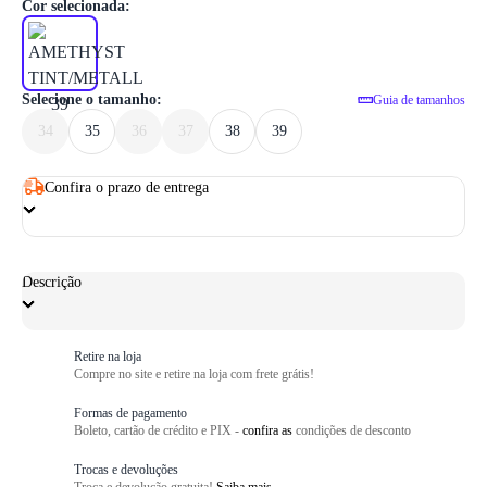
1
/ 6
Cor selecionada:
Selecione o tamanho:
Guia de tamanhos
34
35
36
37
38
39
Confira o prazo de entrega
Descrição
Retire na loja
Compre no site e retire na loja com frete grátis!
Formas de pagamento
Boleto, cartão de crédito e PIX -
confira as
condições de desconto
Trocas e devoluções