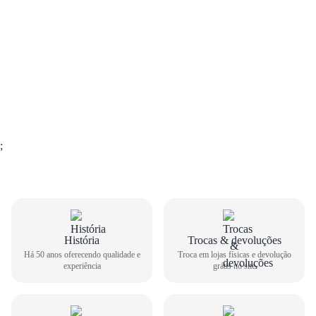
;
GUIA DE TAMANHOS
História
Trocas & devoluções
Há 50 anos oferecendo qualidade e
Troca em lojas físicas e devolução
experiência
grátis no site
Tênis Esportivo Olympikus Feminino Easy 415
Como medir seu pé