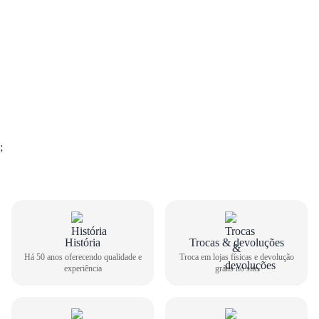
;
GUIA DE TAMANHOS
História
Trocas & devoluções
Há 50 anos oferecendo qualidade e
Troca em lojas físicas e devolução
experiência
grátis no site
Tênis Casual Via Marte Feminino 317-002-02
Como medir seu pé