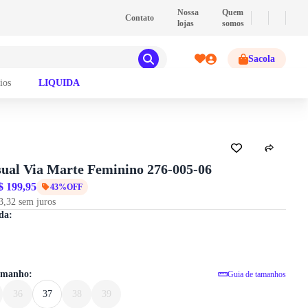
💰
PIX
- Pague com PIX e ganhe 2% de descont
Nossa
Quem
Contato
lojas
somos
Sacola
ios
LIQUIDA
GUIA DE TAMANHOS
sual Via Marte Feminino 276-005-06
$ 199,95
43%OFF
3,32 sem juros
Tênis Casual Via Marte Feminino 276-
da:
tamanho:
Guia de tamanhos
36
37
38
39