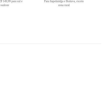
$ 149,99 para sul e
Para Itapetininga e Boituva, exceto
sudeste
zona rural