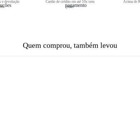
s e devolução
Cartão de crédito em até 10x sem
Acima de R
ite
juros
Quem comprou, também levou