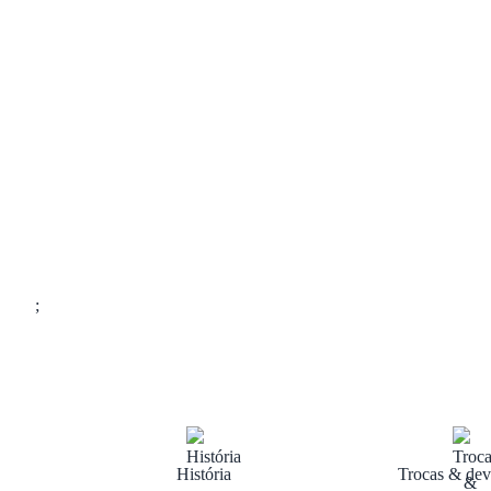
;
História
Trocas & dev