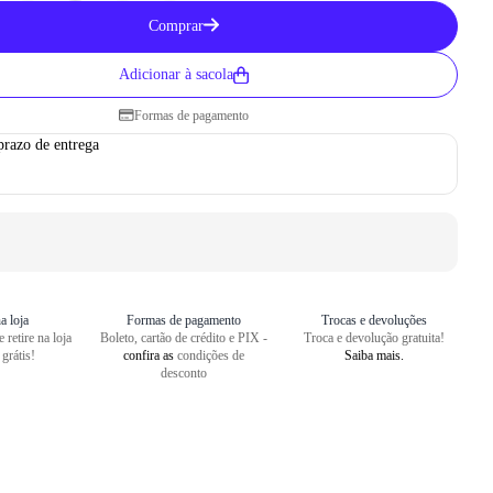
Como medir seu pé
Comprar
1
Centralize o seu pé em uma folha
Adicionar à sacola
2
Faça um risco a partir do seu cal
Formas de pagamento
3
Repita o risco na frente do dedão
prazo de entrega
4
Meça o comprimento entre as dua
a loja
Formas de pagamento
Trocas e devoluções
 retire na loja
Boleto, cartão de crédito e PIX -
Troca e devolução gratuita!
 grátis!
confira as
condições de
Saiba mais.
desconto