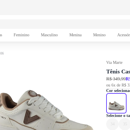
as
Feminino
Masculino
Menina
Menino
Acessór
-06
Via Marte
Tênis Ca
R$ 349,99
R
ou 6x de R$ 3
Cor seleciona
Selecione o 
34
35