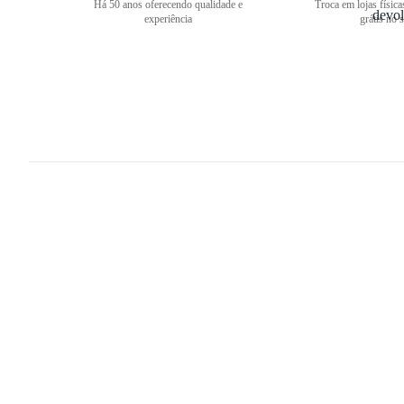
Há 50 anos oferecendo qualidade e
Troca em lojas física
experiência
grátis no s