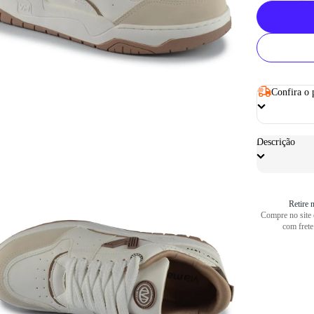
Confira o 
Descrição
Retire n
Compre no site e
com frete