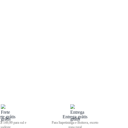
ete grátis
Entrega grátis
$ 149,99 para sul e
Para Itapetininga e Boituva, exceto
sudeste
zona rural