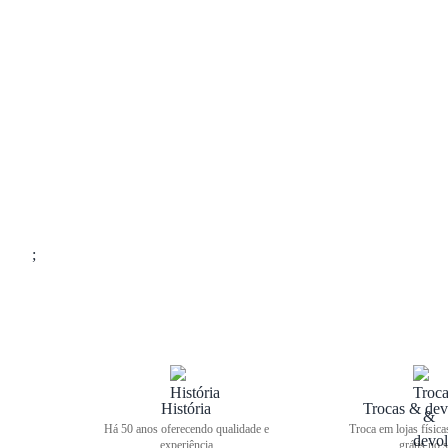
;
História
Trocas & dev
Há 50 anos oferecendo qualidade e
Troca em lojas física
experiência
grátis no s