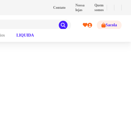
💰
PIX
- Pague com PIX e ganhe 2% de descont
Nossa
Quem
Contato
lojas
somos
Sacola
ios
LIQUIDA