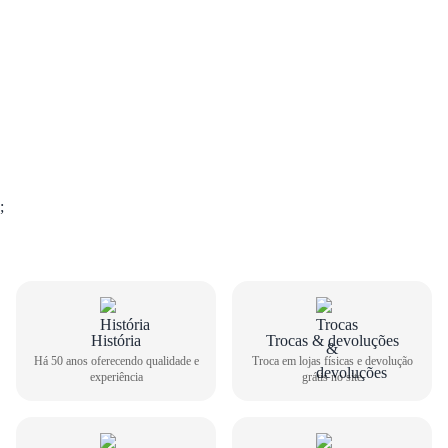
;
GUIA DE TAMANHOS
História
Trocas & devoluções
Há 50 anos oferecendo qualidade e
Troca em lojas físicas e devolução
experiência
grátis no site
Tênis Casual Via Marte Feminino 138-005-04
Como medir seu pé