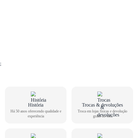
;
GUIA DE TAMANHOS
História
Trocas & devoluções
Há 50 anos oferecendo qualidade e
Troca em lojas físicas e devolução
experiência
grátis no site
Tênis Casual Via Marte Feminino 069-018-12
Como medir seu pé