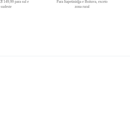
$ 149,99 para sul e
Para Itapetininga e Boituva, exceto
sudeste
zona rural