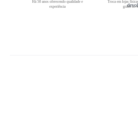
Há 50 anos oferecendo qualidade e
Troca em lojas física
experiência
grátis no s