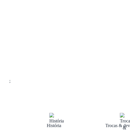
;
História
Trocas & dev