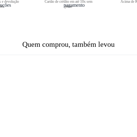
s e devolução
Cartão de crédito em até 10x sem
Acima de R
ite
juros
Quem comprou, também levou