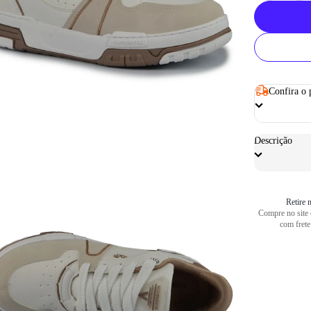
Confira o 
Descrição
Retire n
Compre no site e
com frete