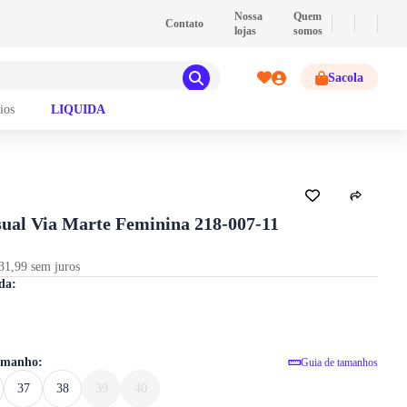
💰
PIX
- Pague com PIX e ganhe 2% de descont
Nossa
Quem
Contato
lojas
somos
Sacola
ios
LIQUIDA
GUIA DE TAMANHOS
sual Via Marte Feminina 218-007-11
31,99 sem juros
Tênis Casual Via Marte Feminina 218-
da:
tamanho:
Guia de tamanhos
37
38
39
40