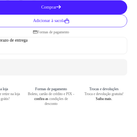
Como medir seu pé
Comprar
1
Centralize o seu pé em uma folha
Adicionar à sacola
2
Faça um risco a partir do seu cal
Formas de pagamento
3
Repita o risco na frente do dedão
prazo de entrega
4
Meça o comprimento entre as dua
a loja
Formas de pagamento
Trocas e devoluções
 retire na loja
Boleto, cartão de crédito e PIX -
Troca e devolução gratuita!
 grátis!
confira as
condições de
Saiba mais.
desconto