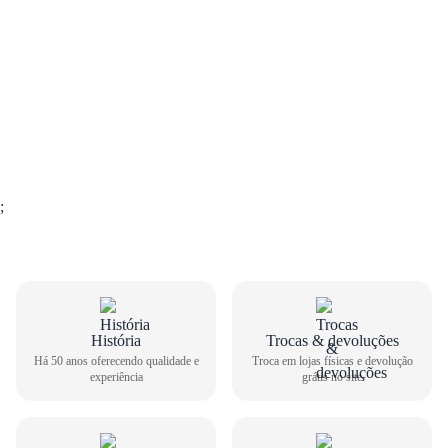
;
GUIA DE TAMANHOS
História
Trocas & devoluções
Há 50 anos oferecendo qualidade e
Troca em lojas físicas e devolução
experiência
grátis no site
Tênis Casual Sua Cia Feminino 8355.15421
Como medir seu pé