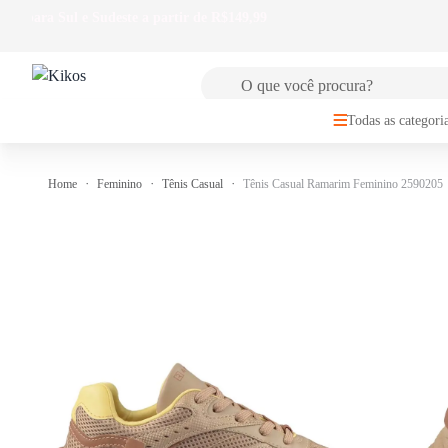
🚚
FRETE GRÁTIS
para Sul e Sudeste a partir de R$149,99
Todas as categori
Home
Feminino
Tênis Casual
Tênis Casual Ramarim Feminino 2590205