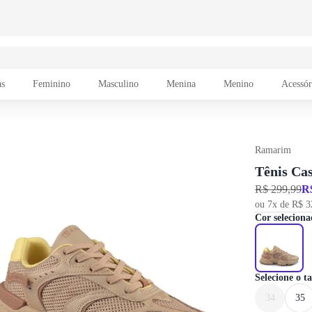
as
Feminino
Masculino
Menina
Menino
Acessór
Ramarim
Tênis Ca
R$ 299,99
R
ou 7x de R$ 3
Cor seleciona
Selecione o 
34
35