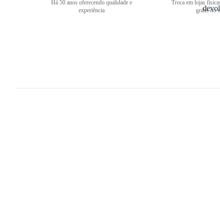
Há 50 anos oferecendo qualidade e
Troca em lojas física
experiência
grátis no s