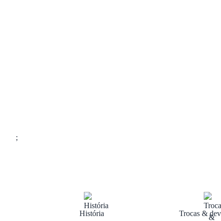
;
História
Trocas & dev