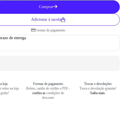
Como medir seu pé
Comprar
1
Centralize o seu pé em uma folha
Adicionar à sacola
2
Faça um risco a partir do seu cal
Formas de pagamento
3
Repita o risco na frente do dedão
prazo de entrega
4
Meça o comprimento entre as dua
a loja
Formas de pagamento
Trocas e devoluções
 retire na loja
Boleto, cartão de crédito e PIX -
Troca e devolução gratuita!
 grátis!
confira as
condições de
Saiba mais.
desconto