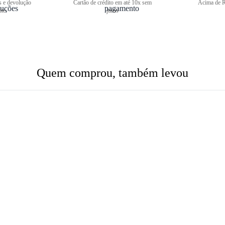
s e devolução
Cartão de crédito em até 10x sem
Acima de R
ite
juros
Quem comprou, também levou