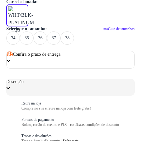
1
/ 6
Cor selecionada:
Selecione o tamanho:
Guia de tamanhos
34
35
36
37
38
Confira o prazo de entrega
Descrição
Retire na loja
Compre no site e retire na loja com frete grátis!
Formas de pagamento
Boleto, cartão de crédito e PIX -
confira as
condições de desconto
Trocas e devoluções