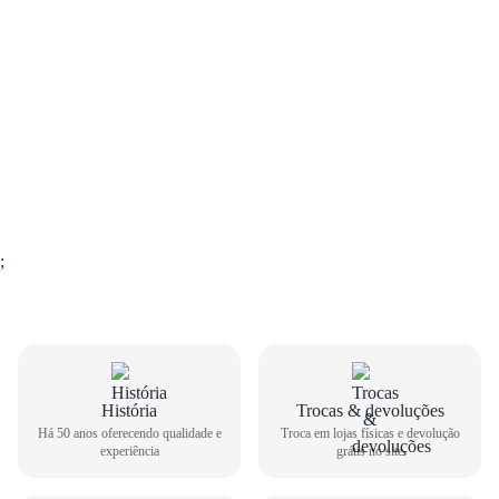
;
História
Trocas & devoluções
GUIA DE TAMANHOS
Há 50 anos oferecendo qualidade e
Troca em lojas físicas e devolução
experiência
grátis no site
Tênis Casual Nike Feminino Pacific HM4771-105