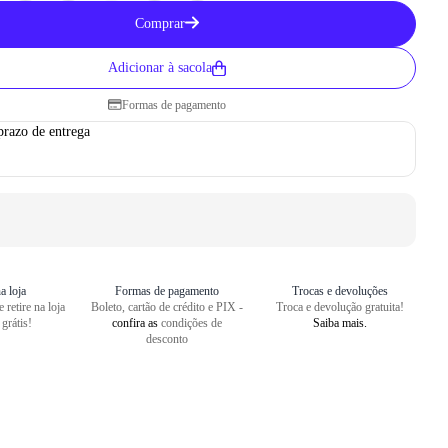
Como medir seu pé
Comprar
1
Centralize o seu pé em uma folha
Adicionar à sacola
2
Faça um risco a partir do seu cal
Formas de pagamento
3
Repita o risco na frente do dedão
prazo de entrega
4
Meça o comprimento entre as dua
a loja
Formas de pagamento
Trocas e devoluções
 retire na loja
Boleto, cartão de crédito e PIX -
Troca e devolução gratuita!
 grátis!
confira as
condições de
Saiba mais.
desconto