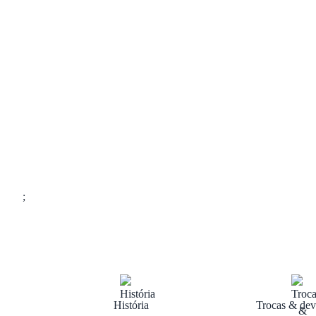
;
História
Trocas & dev