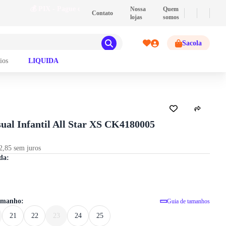
💰
PIX
- Pague com PIX e ganhe 2% de descont
Nossa
Quem
Contato
lojas
somos
Sacola
ios
LIQUIDA
GUIA DE TAMANHOS
ual Infantil All Star XS CK4180005
2,85 sem juros
Tênis Casual Infantil All Star XS CK4
da:
tamanho:
Guia de tamanhos
21
22
23
24
25