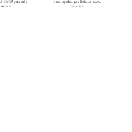
$ 149,99 para sul e
Para Itapetininga e Boituva, exceto
sudeste
zona rural