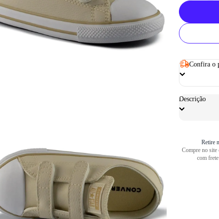
Confira o 
Descrição
Retire n
Compre no site e
com frete