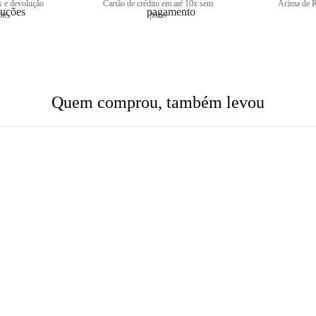
s e devolução
Cartão de crédito em até 10x sem
Acima de R
ite
juros
Quem comprou, também levou