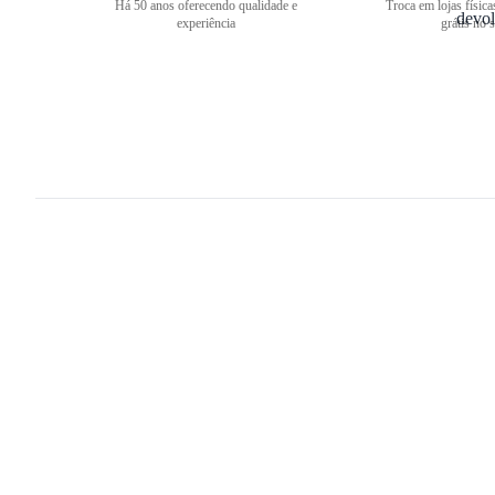
Há 50 anos oferecendo qualidade e
Troca em lojas física
experiência
grátis no s