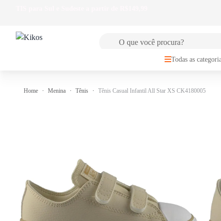
🚚
FRETE GRÁTIS
para Sul e Sudeste a partir de R$149,99
Todas as categori
Home
Menina
Tênis
Tênis Casual Infantil All Star XS CK4180005