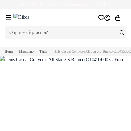
🚚
FRETE GRÁTIS
para Sul e Sudeste a partir de R$149,99
Home
Masculino
Tênis
Tênis Casual Converse All Star XS Branco CT0495000