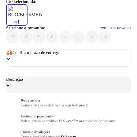
1
/ 5
Cor selecionada:
Selecione o tamanho:
Guia de tamanhos
37
38
39
40
41
42
43
44
Confira o prazo de entrega
Descrição
Retire na loja
Compre no site e retire na loja com frete grátis!
Formas de pagamento
Boleto, cartão de crédito e PIX -
confira as
condições de desconto
Trocas e devoluções