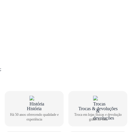
;
História
Trocas & devoluções
GUIA DE TAMANHOS
Há 50 anos oferecendo qualidade e
Troca em lojas físicas e devolução
experiência
grátis no site
Tênis Casual Converse All Star XS Branco CT04950003